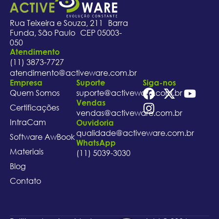
Rua Teixeira e Souza, 211 Barra
Funda, São Paulo CEP 05003-
050
Atendimento
(11) 3873-7727
atendimento@activeware.com.br
Empresa
Suporte
Siga-nos
Quem Somos
suporte@activeware.com.br
Vendas
Certificações
vendas@activeware.com.br
IntraCam
Ouvidoria
qualidade@activeware.com.br
Software AwBook
WhatsApp
Materiais
(11) 5039-3030
Blog
Contato