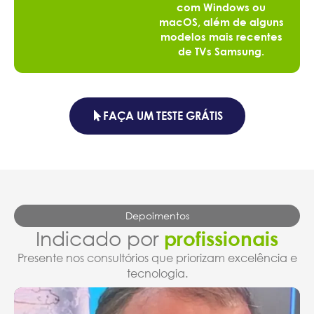
com Windows ou
macOS, além de alguns
modelos mais recentes
de TVs Samsung.
FAÇA UM TESTE GRÁTIS
Depoimentos
Indicado por
profissionais
Presente nos consultórios que priorizam excelência e
tecnologia.