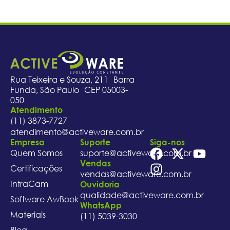
Rua Teixeira e Souza, 211 Barra
Funda, São Paulo CEP 05003-
050
Atendimento
(11) 3873-7727
atendimento@activeware.com.br
Empresa
Suporte
Siga-nos
Quem Somos
suporte@activeware.com.br
Vendas
Certificações
vendas@activeware.com.br
IntraCam
Ouvidoria
qualidade@activeware.com.br
Software AwBook
WhatsApp
Materiais
(11) 5039-3030
Blog